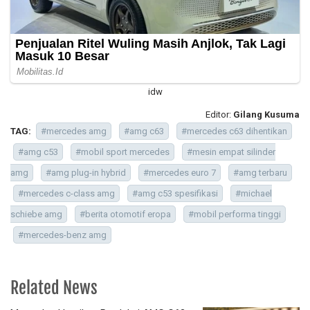
idw
Editor:
Gilang Kusuma
TAG:
#mercedes amg
#amg c63
#mercedes c63 dihentikan
#amg c53
#mobil sport mercedes
#mesin empat silinder
amg
#amg plug-in hybrid
#mercedes euro 7
#amg terbaru
#mercedes c-class amg
#amg c53 spesifikasi
#michael
schiebe amg
#berita otomotif eropa
#mobil performa tinggi
#mercedes-benz amg
Related News