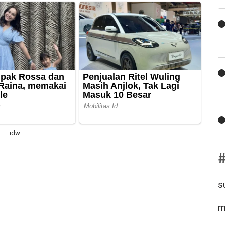
idw
su
mo