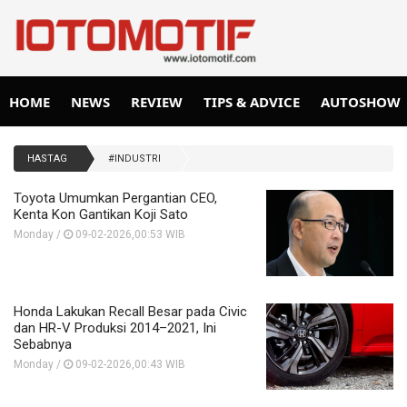
HOME
NEWS
REVIEW
TIPS & ADVICE
AUTOSHOW
HASTAG
#INDUSTRI
Toyota Umumkan Pergantian CEO,
Kenta Kon Gantikan Koji Sato
Monday /
09-02-2026,00:53 WIB
Honda Lakukan Recall Besar pada Civic
dan HR-V Produksi 2014–2021, Ini
Sebabnya
Monday /
09-02-2026,00:43 WIB